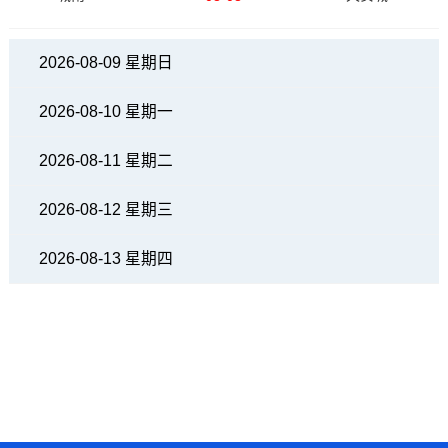
2026-08-09 星期日
2026-08-10 星期一
2026-08-11 星期二
2026-08-12 星期三
2026-08-13 星期四