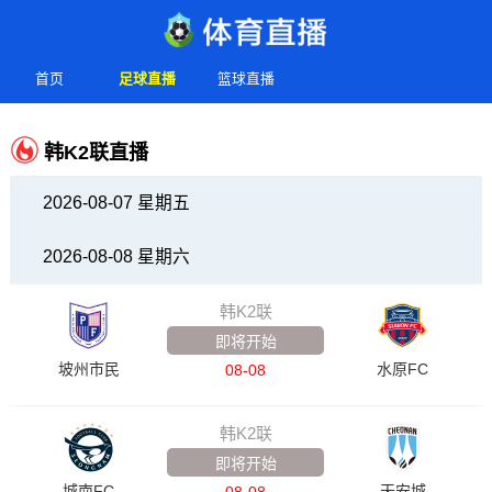
首页
足球直播
篮球直播
韩K2联直播
2026-08-07 星期五
2026-08-08 星期六
韩K2联
即将开始
坡州市民
水原FC
08-08
韩K2联
即将开始
城南FC
天安城