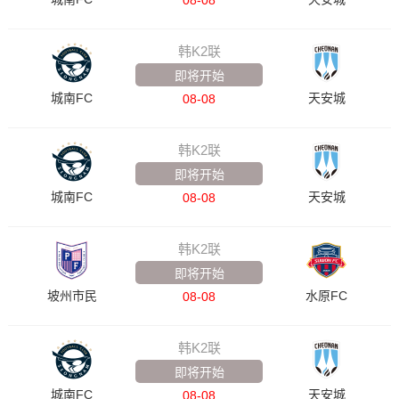
08-08
韩K2联
即将开始
城南FC
天安城
08-08
韩K2联
即将开始
城南FC
天安城
08-08
韩K2联
即将开始
坡州市民
水原FC
08-08
韩K2联
即将开始
城南FC
天安城
08-08