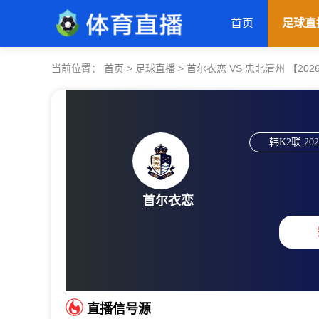
首页
足球直
当前位置：
首页
>
足球直播
>
首尔衣恋 VS 忠北清州 【2026-0
韩K2联
202
首尔衣恋
直播信号源