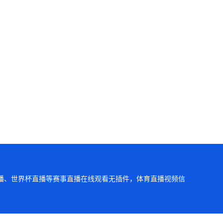
直播、世界杯直播等赛事直播在线观看无插件，体育直播视频信
理，谢谢。