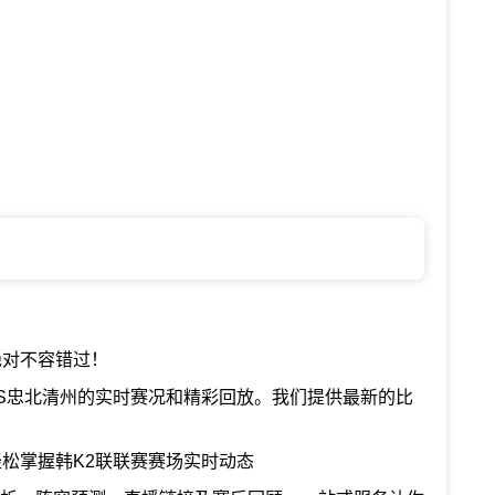
。
绝对不容错过！
VS忠北清州的实时赛况和精彩回放。我们提供最新的比
松掌握韩K2联联赛赛场实时动态