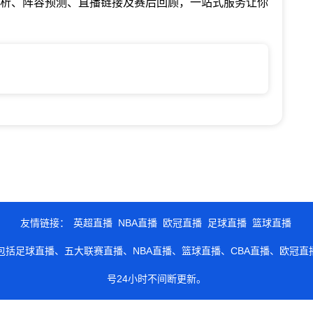
分析、阵容预测、直播链接及赛后回顾，一站式服务让你
友情链接：
英超直播
NBA直播
欧冠直播
足球直播
篮球直播
包括足球直播、五大联赛直播、NBA直播、篮球直播、CBA直播、欧冠
号24小时不间断更新。
播信号源和视频集锦录像均来自第三方平台，如有侵权请及时联系我们处