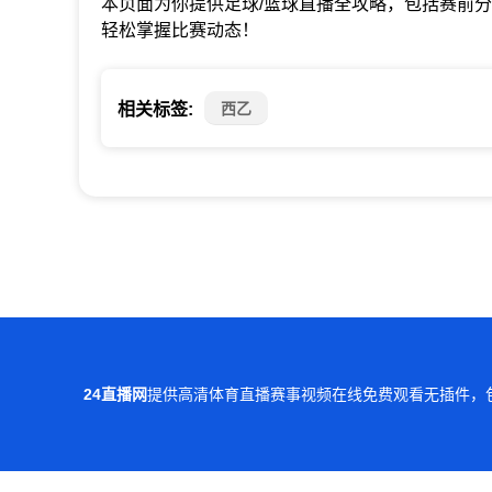
本页面为你提供足球/篮球直播全攻略，包括赛前
轻松掌握比赛动态！
西乙
相关标签:
24直播网
提供高清体育直播赛事视频在线免费观看无插件，
本站所有直