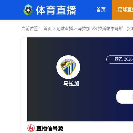
首页
足球直
当前位置：
首页
>
足球直播
>
马拉加 VS 拉斯帕尔马斯 【2026-
西乙
2026
马拉加
直播信号源