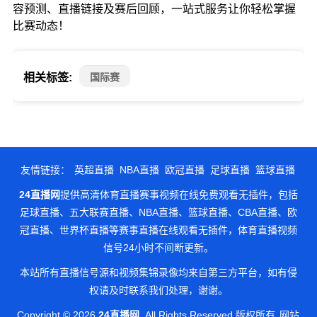
容预测、直播链接及赛后回顾，一站式服务让你轻松掌握
比赛动态！
相关标签:
国际赛
友情链接：
英超直播
NBA直播
欧冠直播
足球直播
篮球直播
24直播网
提供高清体育直播赛事视频在线免费观看无插件，包括
足球直播、五大联赛直播、NBA直播、篮球直播、CBA直播、欧
冠直播、世界杯直播等赛事直播在线观看无插件，体育直播视频
信号24小时不间断更新。
本站所有直播信号源和视频集锦录像均来自第三方平台，如有侵
权请及时联系我们处理，谢谢。
Copyright © 2026
24直播网
. All Rights Reserved 版权所有
网站