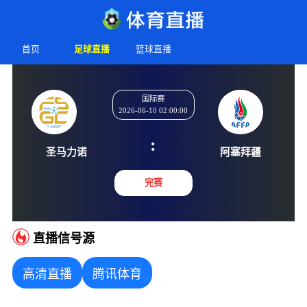
首页
足球直播
篮球直播
国际赛
2026-06-10 02:00:00
:
圣马力诺
阿塞拜
完赛
直播信号源
高清直播
腾讯体育