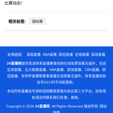
比赛动态！
相关标签:
国际赛
友情链接：
英超直播
NBA直播
欧冠直播
足球直播
篮球直播
24直播网
提供高清体育直播赛事视频在线免费观看无插件，包括
足球直播、五大联赛直播、NBA直播、篮球直播、CBA直播、欧
冠直播、世界杯直播等赛事直播在线观看无插件，体育直播视频
信号24小时不间断更新。
本站所有直播信号源和视频集锦录像均来自第三方平台，如有侵
权请及时联系我们处理，谢谢。
Copyright © 2026
24直播网
. All Rights Reserved 版权所有
网站
地图