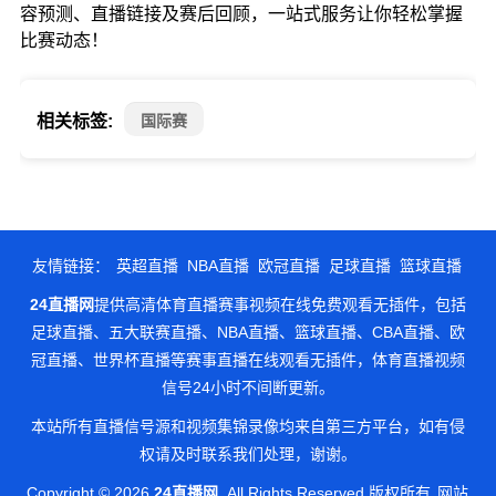
容预测、直播链接及赛后回顾，一站式服务让你轻松掌握
比赛动态！
相关标签:
国际赛
友情链接：
英超直播
NBA直播
欧冠直播
足球直播
篮球直播
24直播网
提供高清体育直播赛事视频在线免费观看无插件，包括
足球直播、五大联赛直播、NBA直播、篮球直播、CBA直播、欧
冠直播、世界杯直播等赛事直播在线观看无插件，体育直播视频
信号24小时不间断更新。
本站所有直播信号源和视频集锦录像均来自第三方平台，如有侵
权请及时联系我们处理，谢谢。
Copyright © 2026
24直播网
. All Rights Reserved 版权所有
网站