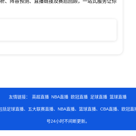
分析、阵容预测、直播链接及赛后回顾，一站式服务让你
友情链接：
英超直播
NBA直播
欧冠直播
足球直播
篮球直播
包括足球直播、五大联赛直播、NBA直播、篮球直播、CBA直播、欧冠
号24小时不间断更新。
播信号源和视频集锦录像均来自第三方平台，如有侵权请及时联系我们处