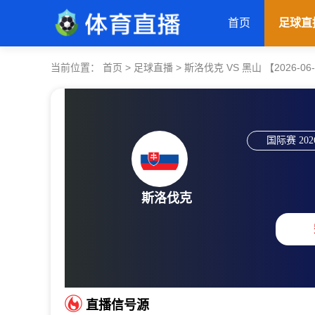
首页
足球直
当前位置：
首页
>
足球直播
>
斯洛伐克 VS 黑山 【2026-06-0
国际赛
202
斯洛伐克
直播信号源