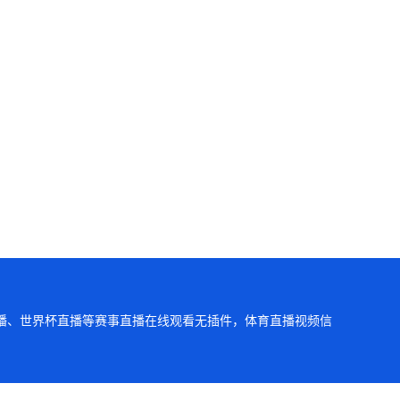
直播、世界杯直播等赛事直播在线观看无插件，体育直播视频信
理，谢谢。