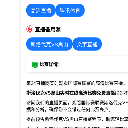
高清直播
腾讯体育
直播备用源
斯洛伐克VS黑山
文字直播
比赛详情：
来24直播网实时观看国际赛联赛的高清比赛直播。
斯洛伐克VS黑山实时在线高清比赛免费直播
绝对
访问我们的直播页面，观看国际赛联赛斯洛伐克V
据和分析，确保您不会错过任何比赛亮点。
提前预告斯洛伐克VS黑山直播赛程表，助您轻松