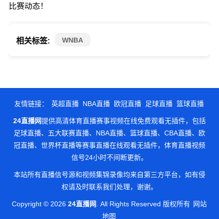
比赛动态！
WNBA
相关标签:
友情链接：
英超直播
NBA直播
欧冠直播
足球直播
篮球直播
24直播网
提供高清体育直播赛事视频在线免费观看无插件，包括
足球直播、五大联赛直播、NBA直播、篮球直播、CBA直播、欧
冠直播、世界杯直播等赛事直播在线观看无插件，体育直播视频
信号24小时不间断更新。
本站所有直播信号源和视频集锦录像均来自第三方平台，如有侵
权请及时联系我们处理，谢谢。
Copyright © 2026
24直播网
. All Rights Reserved 版权所有
网站
地图