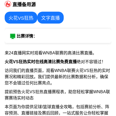
直播备用源
火花VS狂热
文字直播
比赛详情：
来24直播网实时观看WNBA联赛的高清比赛直播。
火花VS狂热实时在线高清比赛免费直播
绝对不容错过！
访问我们的直播页面，观看WNBA联赛火花VS狂热的实时
赛况和精彩回放。我们提供最新的比赛数据和分析，确保
您不会错过任何比赛亮点。
提前预告火花VS狂热直播赛程表，助您轻松掌握WNBA联
赛赛场实时动态
本页面为你提供足球/篮球直播全攻略，包括赛前分析、阵
容预测、直播链接及赛后回顾，一站式服务让你轻松掌握