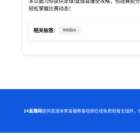
本页面为你提供足球/篮球直播全攻略，包括赛前
轻松掌握比赛动态！
WNBA
相关标签:
24直播网
提供高清体育直播赛事视频在线免费观看无插件，
本站所有直