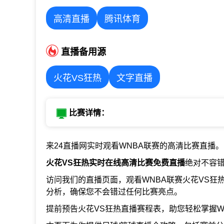
高清直播
腾讯体育
直播备用源
火花VS狂热
文字直播
比赛详情：
来24直播网实时观看WNBA联赛的高清比赛直播。
火花VS狂热实时在线高清比赛免费直播
绝对不容
访问我们的直播页面，观看WNBA联赛火花VS狂
分析，确保您不会错过任何比赛亮点。
提前预告火花VS狂热直播赛程表，助您轻松掌握W