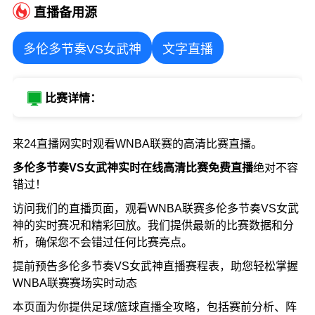
直播备用源
多伦多节奏VS女武神
文字直播
比赛详情：
来24直播网实时观看WNBA联赛的高清比赛直播。
多伦多节奏VS女武神实时在线高清比赛免费直播
绝对不容
错过！
访问我们的直播页面，观看WNBA联赛多伦多节奏VS女武
神的实时赛况和精彩回放。我们提供最新的比赛数据和分
析，确保您不会错过任何比赛亮点。
提前预告多伦多节奏VS女武神直播赛程表，助您轻松掌握
WNBA联赛赛场实时动态
本页面为你提供足球/篮球直播全攻略，包括赛前分析、阵