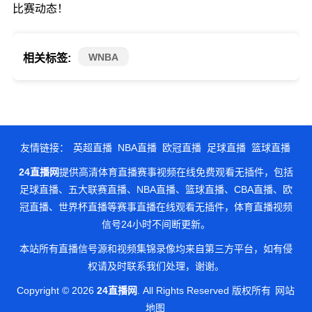
比赛动态！
WNBA
相关标签:
友情链接：
英超直播
NBA直播
欧冠直播
足球直播
篮球直播
24直播网
提供高清体育直播赛事视频在线免费观看无插件，包括
足球直播、五大联赛直播、NBA直播、篮球直播、CBA直播、欧
冠直播、世界杯直播等赛事直播在线观看无插件，体育直播视频
信号24小时不间断更新。
本站所有直播信号源和视频集锦录像均来自第三方平台，如有侵
权请及时联系我们处理，谢谢。
Copyright © 2026
24直播网
. All Rights Reserved 版权所有
网站
地图