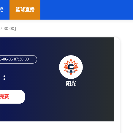
播
篮球直播
7:30:00】
6-06-06 07:30:00
:
阳光
完赛