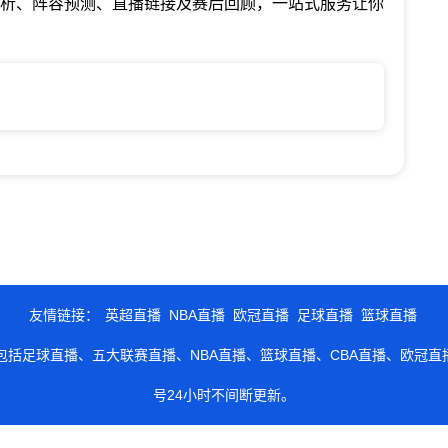
分析、阵容预测、直播链接及赛后回顾，一站式服务让你
友情链接：
英超直播
NBA直播
欧冠直播
足球直播
篮球直播
包括足球直播、五大联赛直播、NBA直播、篮球直播、CBA直播、欧冠
号24小时不间断更新。
播信号源和视频集锦录像均来自第三方平台，如有侵权请及时联系我们处