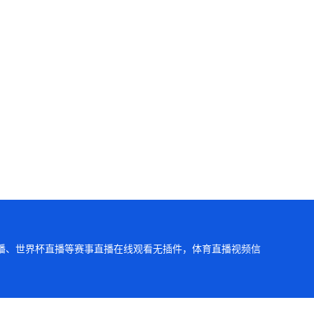
直播、世界杯直播等赛事直播在线观看无插件，体育直播视频信
理，谢谢。