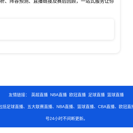
分析、阵容预测、直播链接及赛后回顾，一站式服务让你
友情链接：
英超直播
NBA直播
欧冠直播
足球直播
篮球直播
包括足球直播、五大联赛直播、NBA直播、篮球直播、CBA直播、欧冠
号24小时不间断更新。
播信号源和视频集锦录像均来自第三方平台，如有侵权请及时联系我们处